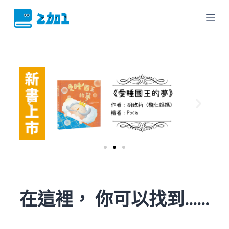
跳
至
主
要
內
容
在這裡， 你可以找到......